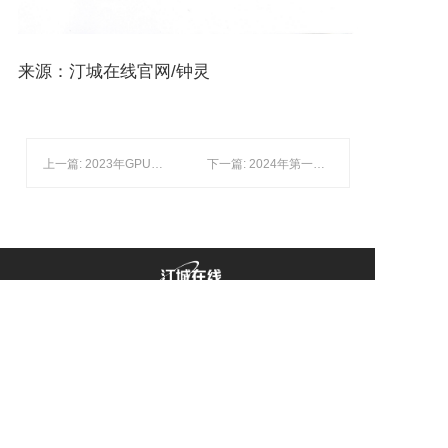
来源：汀城在线官网/钟灵
上一篇: 2023年GPU算力放量，便宜高效
下一篇: 2024年第一季度获得的证书及荣誉
Copyright️ @ www.fjtczx.cn
福建汀城在线网络科技有限公司
闽ICP备2021002332号/增值电信经营许可证号：B1-
20261566、闽B2-20240159
闽公网安备 35082102000185号